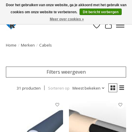
Door het gebruiken van onze website, ga je akkoord met het gebruik van
cookies om onze website te verbeteren.
Dit bericht verbergen
Large selection of products and fast shipping!
Meer over cookies »
Verlanglijst
Winkelwa
Home
/
Merken
/
Cabels
Filters weergeven
31 producten
Sorteren op
Meest bekeken